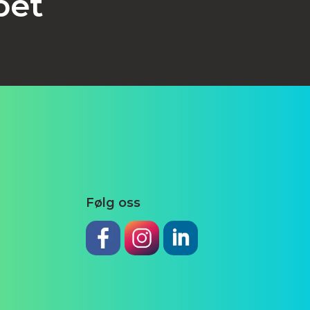
pet
Følg oss
Lik oss på facebook
Følg oss på Instagram
Hold kontakten på Linke