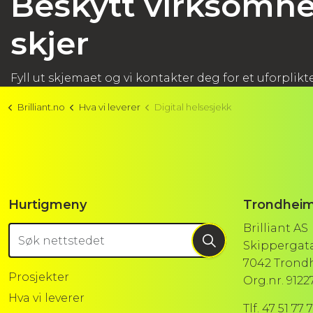
Beskytt virksomhe
skjer
Fyll ut skjemaet og vi kontakter deg for et uforplik
Brilliant.no
Hva vi leverer
Digital helsesjekk
Hurtigmeny
Trondhei
Brilliant AS
Skippergata
7042 Trond
Prosjekter
Org.nr. 912
Hva vi leverer
Tlf. 47 51 77 