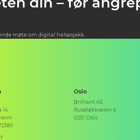
ten din – før angre
tende møte om digital helsesjekk.
m
Oslo
Brilliant AS
 14
Ruseløkkveien 6
heim
0251 Oslo
272389
77