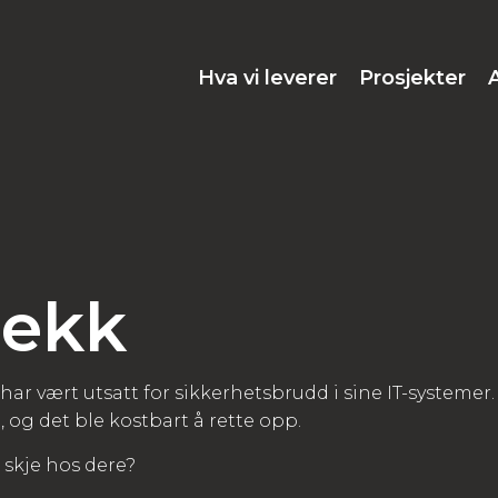
Hva vi leverer
Prosjekter
jekk
 har vært utsatt for sikkerhetsbrudd i sine IT-systemer.
og det ble kostbart å rette opp.
 skje hos dere?