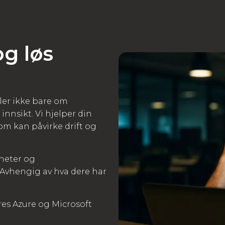
g løs
dler ikke bare om
nnsikt. Vi hjelper din
m kan påvirke drift og
rheter og
 Avhengig av hva dere har
res Azure og Microsoft